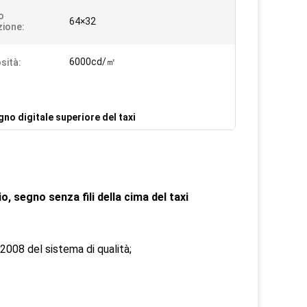
o
64×32
zione:
6000cd/㎡
sità:
no digitale superiore del taxi
io, segno senza fili della cima del taxi
 2008 del sistema di qualità;