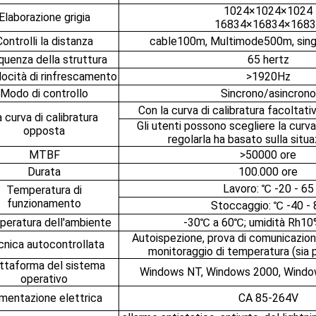
1024×1024×1024
Elaborazione grigia
16834×16834×1683
Controlli la distanza
cable100m, Multimode500m, sin
quenza della struttura
65 hertz
locità di rinfrescamento
>1920Hz
Modo di controllo
Sincrono/asincrono
Con la curva di calibratura facoltat
 curva di calibratura
Gli utenti possono scegliere la cur
opposta
regolarla ha basato sulla situa
MTBF
>50000 ore
Durata
100.000 ore
Lavoro: ℃ -20 - 65
Temperatura di
funzionamento
Stoccaggio: ℃ -40 - 
eratura dell'ambiente
-30℃ a 60℃; umidità Rh10
Autoispezione, prova di comunicazione
nica autocontrollata
monitoraggio di temperatura (sia 
ttaforma del sistema
Windows NT, Windows 2000, Wind
operativo
imentazione elettrica
CA 85-264V