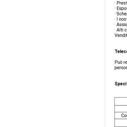
· Pres
· Espo
· Sche
· I no
· Assi
· Alti
Vendit
Tele
Può re
person
Speci
Co