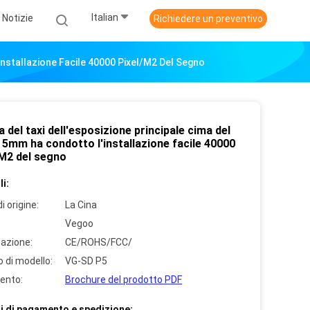
Italian
Notizie
Richiedere un preventivo
'installazione Facile 40000 Pixel/M2 Del Segno
a del taxi dell'esposizione principale cima del
i 5mm ha condotto l'installazione facile 40000
/M2 del segno
i:
i origine:
La Cina
Vegoo
cazione:
CE/ROHS/FCC/
 di modello:
VG-SD P5
ento:
Brochure del prodotto PDF
i di pagamento e spedizione: