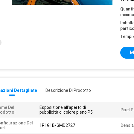
Quantit
minimo
Imball
partico
Tempi 
M
azioni Dettagliate
Descrizione Di Prodotto
ome Del
Esposizione all'aperto di
Pixel P
odotto:
pubblicità di colore pieno P5
nfigurazione Del
1R1G1B/SMD2727
Densit
xel: