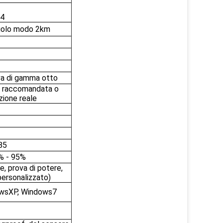
4
golo modo 2km
iva di gamma otto
va raccomandata o
zione reale
85
% - 95%
, prova di potere,
personalizzato)
owsXP, Windows7