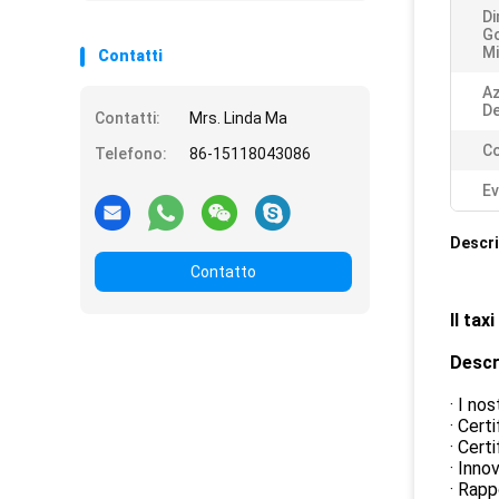
Di
G
Mi
Contatti
A
De
Contatti:
Mrs. Linda Ma
Co
Telefono:
86-15118043086
Ev
Descri
Contatto
Il tax
Descr
· I no
· Cert
· Certi
· Inno
· Rapp