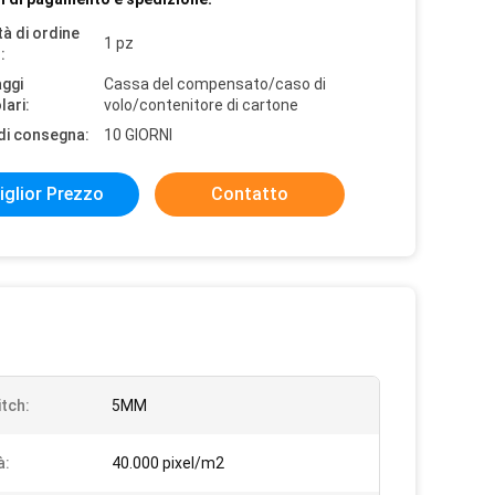
à di ordine
1 pz
:
aggi
Cassa del compensato/caso di
lari:
volo/contenitore di cartone
di consegna:
10 GIORNI
iglior Prezzo
Contatto
itch:
5MM
à:
40.000 pixel/m2