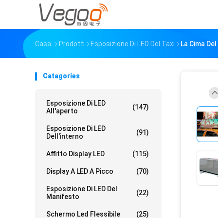
Casa
Prodotti
Esposizione Di LED Del Taxi
La Cima Del
Catagories
Esposizione Di LED
(147)
All'aperto
Esposizione Di LED
(91)
Dell'interno
Affitto Display LED
(115)
Display A LED A Picco
(70)
Esposizione Di LED Del
(22)
Manifesto
Schermo Led Flessibile
(25)