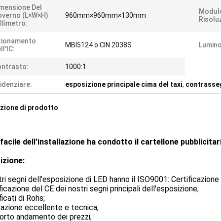
mensione Del
Modul
overno (L×W×H)
960mm×960mm×130mm
Risolu
llimetro:
zionamento
MBI5124 o CIN 2038S
Lumino
ll'IC:
ntrasto:
1000:1
idenziare:
esposizione principale cima del taxi
,
contrasseg
zione di prodotto
i facile dell'installazione ha condotto il cartellone pubblicitar
izione:
stri segni dell'esposizione di LED hanno il ISO9001: Certificazione
ificazione del CE dei nostri segni principali dell'esposizione;
ficati di Rohs;
vazione eccellente e tecnica;
orto andamento dei prezzi;