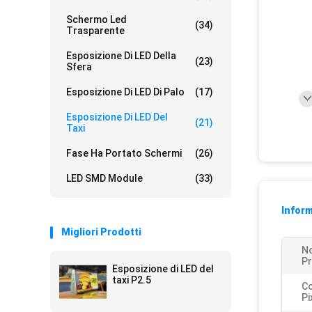
Schermo Led
(34)
Trasparente
Esposizione Di LED Della
(23)
Sfera
Esposizione Di LED Di Palo
(17)
Esposizione Di LED Del
(21)
Taxi
Fase Ha Portato Schermi
(26)
LED SMD Module
(33)
Inform
Migliori Prodotti
N
Pr
Esposizione di LED del
taxi P2.5
Co
Pi