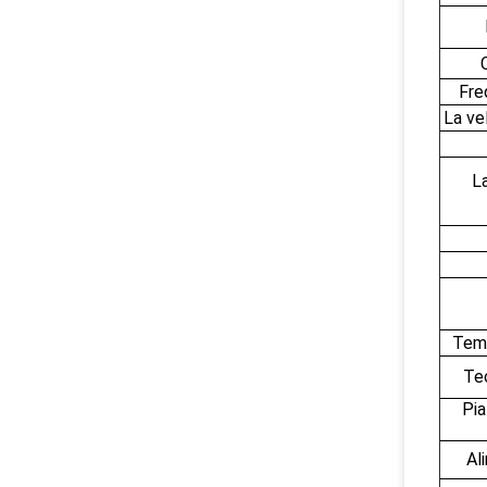
Fre
La ve
La
Temp
Tec
Pia
Al