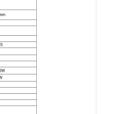
mm
8S
50W
5W