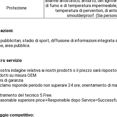
allarme antistatico, antiurto, del lightn
di fumo e di temperatura impermeabile, 
Protezione
temperatura di pervention, di antic
smoulderproof. (Sia persona
azioni:
pubblicitari, stadio di sport, diffusione di informazioni integrata
e, area pubblica.
tro servizio
vostra indagine relativa ai nostri prodotti o il prezzo sarà risposto
dotti su misura OEM
nni di garanzia
reclamo risponde periodo non superare 24 ore; orientamento di ma
tramento del tecnico 5.Free.
asonable superiore price+Responsible dopo Service=Successful 
ggio competitivo: