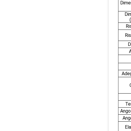
Dime
Di
Ri
Ri
D
A
Adeg
Te
Angol
Ango
Ela