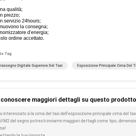
na qualità;
n prezzo;
n servizio 24hours;
omuovono la consegna;
nomizzatore d'energia;
colo ordine accettato.
to Tag:
rassegno Digitale Superiore Del Taxi
Esposizione Principale Cima Del T
 conoscere maggiori dettagli su questo prodott
o interessato a la cima del taxi dell'esposizione principale cima del ta
el/M2 del segno potresti inviarmi maggiori dettagli come tipo, dimensio
zie!
ettando la tua risposta.