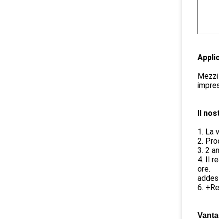
Applic
Mezzi 
impres
Il nos
1. La 
2. Pro
3. 2 a
4. Il 
ore.
addes
6. +Re
Vanta