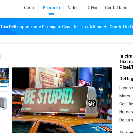
Casa.
Prodotti
Video
Di Noi
Contattaci
 Taxi Dell'esposizione Principale Cima Del Taxi Di 5mm Ha Condotto L
la cim
taxi d
Pixel
Dettagl
Luogo d
Marca:
Certifi
Numero
Docum
Termin