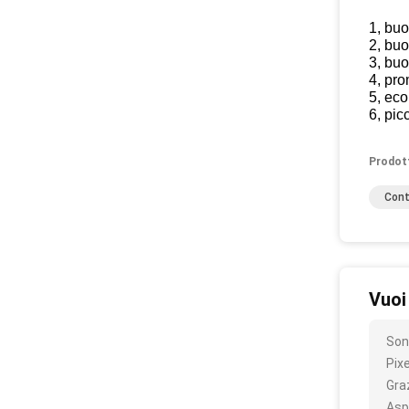
1, buo
2, buo
3, buo
4, pr
5, eco
6, pic
Prodot
Cont
Vuoi
Son
Pix
Gra
Asp