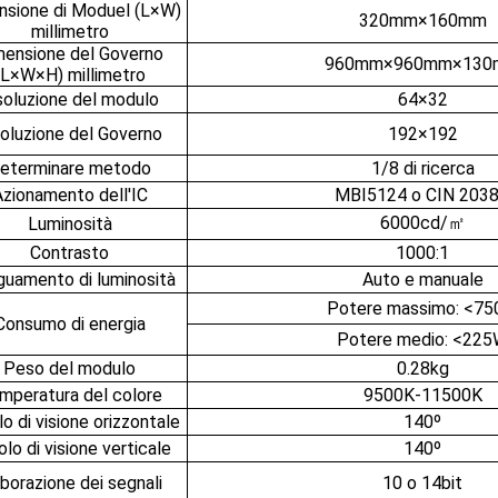
nsione di Moduel (L×W)
320mm×160mm
millimetro
mensione del Governo
960mm×960mm×130
(L×W×H) millimetro
soluzione del modulo
64×32
soluzione del Governo
192×192
eterminare metodo
1/8 di ricerca
zionamento dell'IC
MBI5124 o CIN 203
6000cd/㎡
Luminosità
Contrasto
1000:1
uamento di luminosità
Auto e manuale
Potere massimo: <7
Consumo di energia
Potere medio: <22
Peso del modulo
0.28kg
mperatura del colore
9500K-11500K
o di visione orizzontale
140º
lo di visione verticale
140º
borazione dei segnali
10 o 14bit