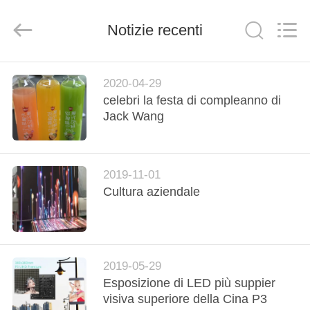
Shenzhen
Weigu
Electronic
Technology
Notizie recenti
Co.,
Ltd..
All
Rights
CASA.
Reserved.
2020-04-29
celebri la festa di compleanno di
PRODOTTI
Jack Wang
VIDEO
2019-11-01
Cultura aziendale
DI
NOI
VISITA
2019-05-29
Esposizione di LED più suppier
ALLA
visiva superiore della Cina P3