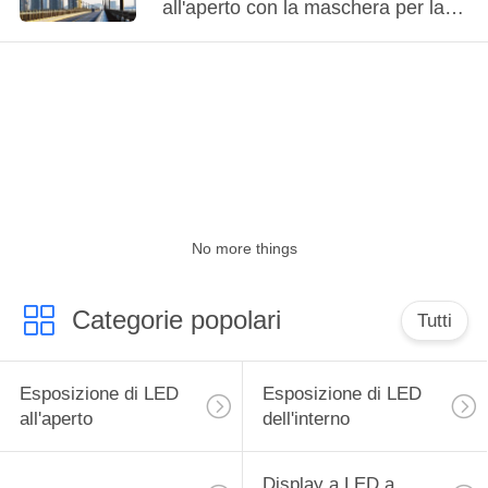
FABBRICA
all'aperto con la maschera per la
pubblicità del audio-video
CONTROLLO
DELLA
QUALITÀ
CONTATTACI
No more things
NOTIZIE
Categorie popolari
Tutti
CHIEDI
UN
Esposizione di LED
Esposizione di LED
all'aperto
dell'interno
PREVENTIVO
Display a LED a