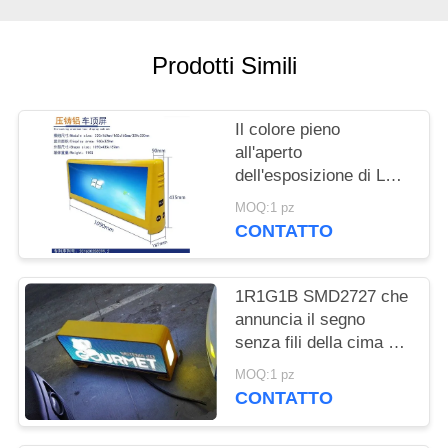
MAPPA
DEL
Prodotti Simili
SITO
PRIVACY
Il colore pieno
all'aperto
POLICY
dell'esposizione di LED
del taxi di pubblicità P5
MOQ:1 pz
SMD ha condotto lo
CONTATTO
schermo
1R1G1B SMD2727 che
annuncia il segno
senza fili della cima del
taxi dell'esposizione di
MOQ:1 pz
LED del taxi di 5mm
CONTATTO