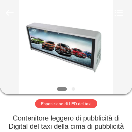
Shenzhen
Weigu
Electronic
Technology
Co.,
Ltd..
All
Rights
CASA.
Reserved.
PRODOTTI
VIDEO
DI
NOI
Esposizione di LED del taxi
VISITA
Contenitore leggero di pubblicità di
ALLA
Digital del taxi della cima di pubblicità