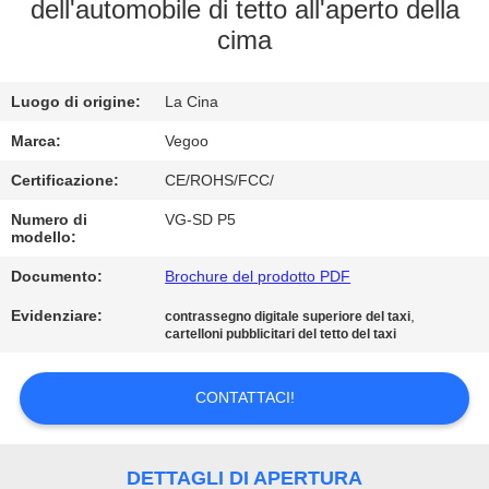
FABBRICA
dell'automobile di tetto all'aperto della
cima
CONTROLLO
Luogo di origine:
La Cina
DELLA
QUALITÀ
Marca:
Vegoo
Certificazione:
CE/ROHS/FCC/
CONTATTACI
Numero di
VG-SD P5
modello:
Documento:
Brochure del prodotto PDF
NOTIZIE
Evidenziare:
,
contrassegno digitale superiore del taxi
cartelloni pubblicitari del tetto del taxi
CHIEDI
UN
CONTATTACI!
PREVENTIVO
DETTAGLI DI APERTURA