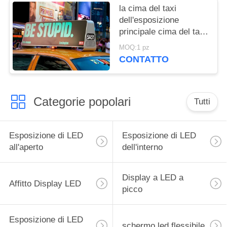
la cima del taxi
dell'esposizione
principale cima del taxi
di 5mm ha condotto
MOQ:1 pz
l'installazione facile
CONTATTO
40000 Pixel/M2 del
segno
Categorie popolari
Tutti
Esposizione di LED
Esposizione di LED
all'aperto
dell'interno
Display a LED a
Affitto Display LED
picco
Esposizione di LED
schermo led flessibile