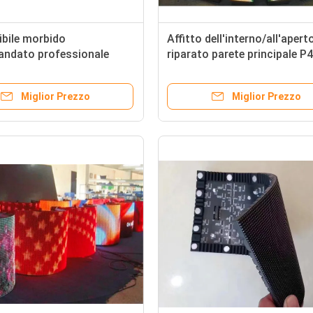
ibile morbido
Affitto dell'interno/all'apert
andato professionale
riparato parete principale P4
220V dello schermo 4mm
flessibile dello schermo del 
video
Miglior Prezzo
Miglior Prezzo