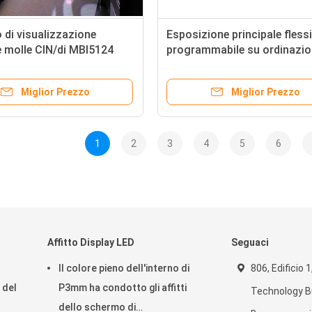
di visualizzazione
Esposizione principale flessi
le molle CIN/di MBI5124
programmabile su ordinazio
mm 62500 Pixel/M2
P4 SMD con l'immagine viva
Miglior Prezzo
Miglior Prezzo
1
2
3
4
5
6
Affitto Display LED
Seguaci
Il colore pieno dell'interno di
806, Edificio 
 del
P3mm ha condotto gli affitti
Technology Bu
dello schermo di