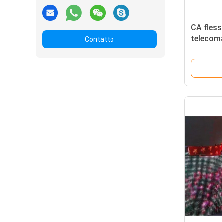
CA fless
telecom
Contatto
110V - 
del LED