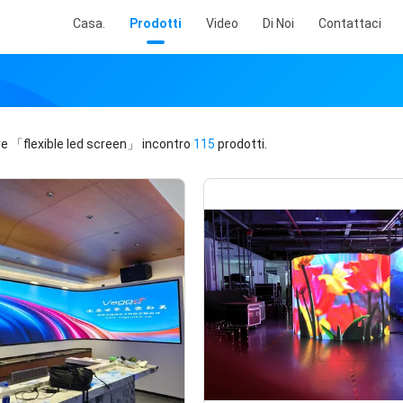
Casa.
Prodotti
Video
Di Noi
Contattaci
ve
「flexible led screen」
incontro
115
prodotti.