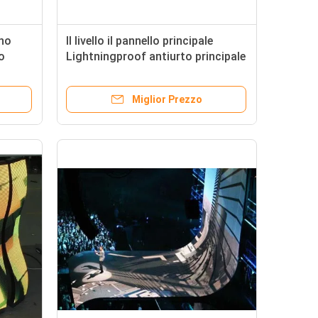
rno
Il livello il pannello principale
lo
Lightningproof antiurto principale
e LED
flessibile P4 della visualizzazione
di velocità di rinfrescamento
Miglior Prezzo