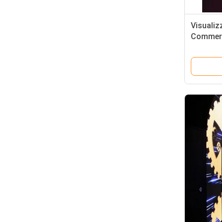
Visualiz
Commerci
LED dell
P2.5/P3