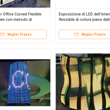
r Office Curved Flexible
Esposizione di LED dell'inte
een con metodo di
flessibile di colore pieno del
e 1/20 S Personalizzabile
schermo P4 di autoispezion
P4
Miglior Prezzo
Miglior Prezzo