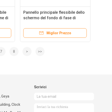
bile
Pannello principale flessibile dello
ne di
schermo del fondo di fase di
P4mm LED per la pubblicità
Miglior Prezzo
7
8
>
>>
Scrivici
1, Geya
ilding, Clock