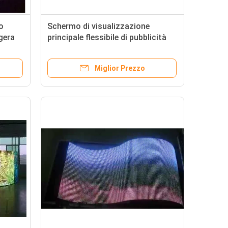
no
Schermo di visualizzazione
ggera
principale flessibile di pubblicità
arete
P4mm con l'angolo di visione 140º
Miglior Prezzo