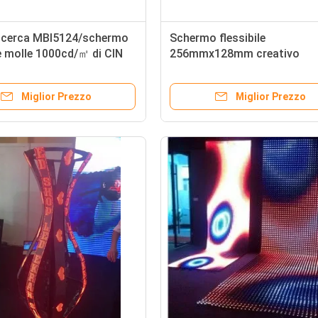
ricerca MBI5124/schermo
Schermo flessibile
le molle 1000cd/㎡ di CIN
256mmx128mm creativo
ED
dell'interno di 4mm LED
Miglior Prezzo
Miglior Prezzo