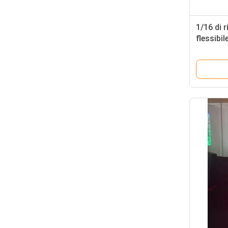
1/16 di 
flessibi
2038S L