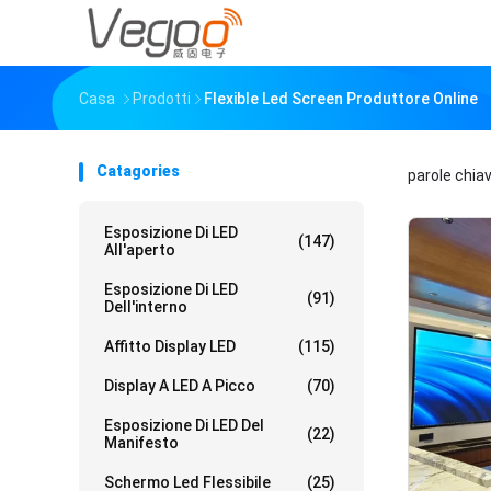
Casa
Prodotti
Flexible Led Screen Produttore Online
Catagories
parole chia
Esposizione Di LED
(147)
All'aperto
Esposizione Di LED
(91)
Dell'interno
Affitto Display LED
(115)
Display A LED A Picco
(70)
Esposizione Di LED Del
(22)
Manifesto
Schermo Led Flessibile
(25)