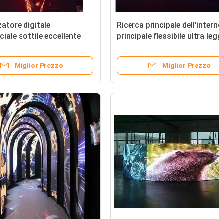
zatore digitale
Ricerca principale dell'inter
ale sottile eccellente
principale flessibile ultra le
o schermo flessibile di
dell'esposizione 1/16 della p
/P4
P4 di alta luminosità video
Miglior Prezzo
Miglior Prezzo