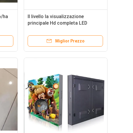
o/ha
Il livello la visualizzazione
principale Hd completa LED
LED la
flessibile di velocità di
rinfrescamento 4mm 1000cd/㎡
Miglior Prezzo