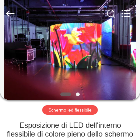
Shenzhen
Weigu
Electronic
Technology
Co.,
Ltd..
All
Rights
CASA.
Reserved.
PRODOTTI
VIDEO
DI
NOI
Schermo led flessibile
VISITA
Esposizione di LED dell'interno
ALLA
flessibile di colore pieno dello schermo