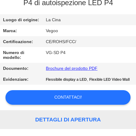
FABBRICA
P4 di autoispezione LED P4
CONTROLLO
Luogo di origine:
La Cina
DELLA
Marca:
Vegoo
QUALITÀ
Certificazione:
CE/ROHS/FCC/
Numero di
VG-SD P4
modello:
CONTATTACI
Documento:
Brochure del prodotto PDF
NOTIZIE
Evidenziare:
,
Flessibile display a LED
Flexible LED Video Wall
CHIEDI
CONTATTACI!
UN
PREVENTIVO
DETTAGLI DI APERTURA