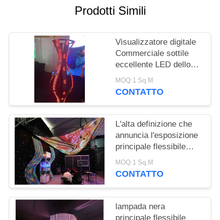
MAPPA
Prodotti Simili
DEL
SITO
Visualizzatore digitale
Commerciale sottile
PRIVACY
eccellente LED dello
schermo flessibile di
POLICY
MOQ:1 Sq.M
P2.5/P3/P4
CONTATTO
L'alta definizione che
annuncia l'esposizione
principale flessibile
molle P4 ha condotto lo
MOQ:1 Sq.M
schermo per la facciata
CONTATTO
di media
lampada nera
principale flessibile