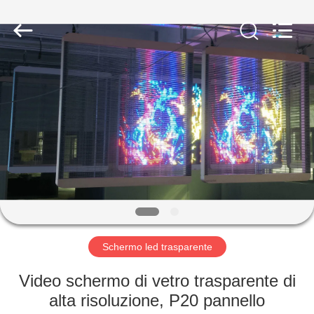
Shenzhen
Weigu
Electronic
Technology
Co.,
Ltd..
All
Rights
CASA.
Reserved.
PRODOTTI
VIDEO
DI
NOI
Schermo led trasparente
VISITA
Video schermo di vetro trasparente di
ALLA
alta risoluzione, P20 pannello