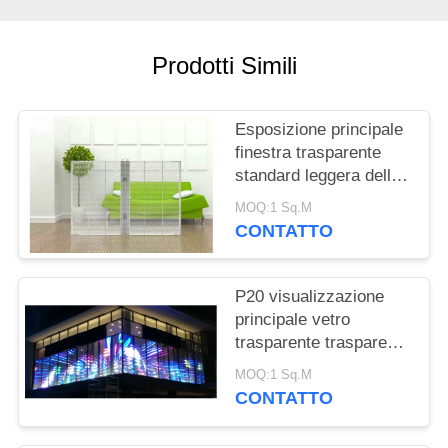
MAPPA
DEL
Prodotti Simili
SITO
PRIVACY
Esposizione principale
finestra trasparente
POLICY
standard leggera della
parete dello schermo
MOQ:1 Sq.M
del LED
CONTATTO
P20 visualizzazione
principale vetro
trasparente trasparente
all'aperto della
MOQ:1 Sq.M
IMMERSIONE 346
CONTATTO
LED