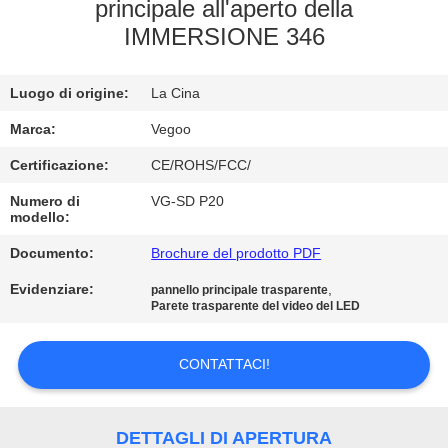
FABBRICA
principale all'aperto della
IMMERSIONE 346
CONTROLLO
Luogo di origine:
La Cina
DELLA
QUALITÀ
Marca:
Vegoo
Certificazione:
CE/ROHS/FCC/
CONTATTACI
Numero di
VG-SD P20
modello:
Documento:
Brochure del prodotto PDF
NOTIZIE
Evidenziare:
,
pannello principale trasparente
Parete trasparente del video del LED
CHIEDI
UN
CONTATTACI!
PREVENTIVO
DETTAGLI DI APERTURA