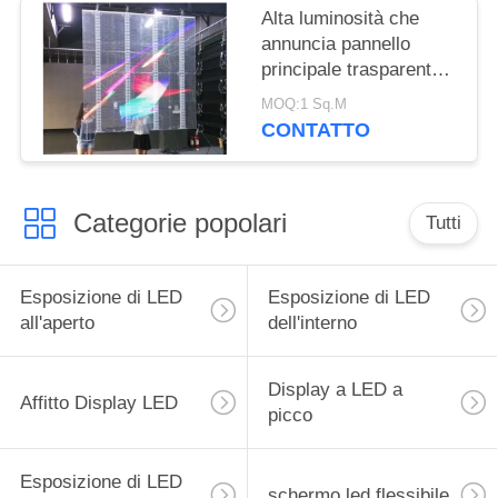
Alta luminosità che
annuncia pannello
principale trasparente
20mm per la parete di
MOQ:1 Sq.M
vetro
CONTATTO
Categorie popolari
Tutti
Esposizione di LED
Esposizione di LED
all'aperto
dell'interno
Display a LED a
Affitto Display LED
picco
Esposizione di LED
schermo led flessibile